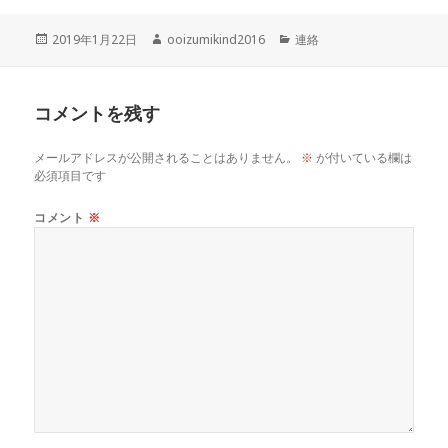
投
作
カ
2019年1月22日
ooizumikind2016
連絡
稿
成
テ
日:
者
ゴ
リ
コメントを残す
ー
メールアドレスが公開されることはありません。
※
が付いている欄は
必須項目です
コメント
※