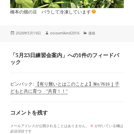
橋本の畑の豆 バラして冷凍しています
投
作
カ
2026年5月19日
ooizumikind2016
連絡
稿
成
テ
日:
者
ゴ
リ
「5月23日練習会案内」への1件のフィードバ
ー
ック
ピンバック:
【有り難いとはこのことよ】No.7616 | 子
どもと共に育つ "共育！！"
コメントを残す
メールアドレスが公開されることはありません。
※
が付いている欄は
必須項目です