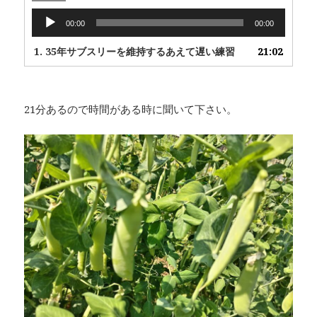
音
00:00
00:00
声
プ
1.
35年サブスリーを維持するあえて遅い練習
21:02
レ
ー
ヤ
21分あるので時間がある時に聞いて下さい。
ー