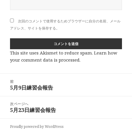
次回のコメントで使用するためブラウザーに自分の名前、メール
アドレス、サイトを保存する。
This site uses Akismet to reduce spam.
Learn how
your comment data is processed
.
投
前
稿
5月9日練習会報告
前
ナ
の
ビ
投
次ページへ
ゲ
稿:
5月23日練習会報告
次
ー
の
シ
投
ョ
Proudly powered by WordPress
稿: