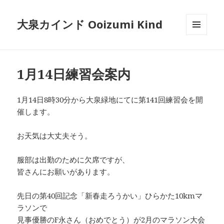
大泉カインド Ooizumi Kind
メニュ
ーとウ
ィジェ
ット
1月14日練習会案内
1月14日8時30分から大泉緑地にてに第141回練習会を開
催します。
お天気は大丈夫そう。
服部は出勤のために欠席ですが、
皆さんにお願いがあります。
先日の第40回記念「新春走ろうかい」ひらかた10kmマ
ラソンで
見事優勝のF永さん（おめでとう）が2月のマラソン大会