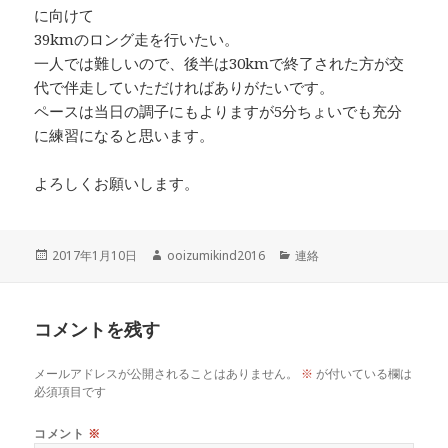
に向けて
39kmのロング走を行いたい。
一人では難しいので、後半は30kmで終了された方が交
代で伴走していただければありがたいです。
ペースは当日の調子にもよりますが5分ちょいでも充分
に練習になると思います。
よろしくお願いします。
投
作
カ
2017年1月10日
ooizumikind2016
連絡
稿
成
テ
日:
者
ゴ
リ
コメントを残す
ー
メールアドレスが公開されることはありません。
※
が付いている欄は
必須項目です
コメント
※