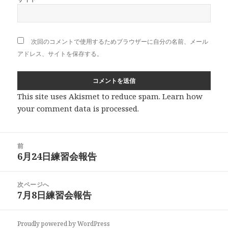
次回のコメントで使用するためブラウザーに自分の名前、メール
アドレス、サイトを保存する。
This site uses Akismet to reduce spam.
Learn how
your comment data is processed
.
投
前
稿
6月24日練習会報告
前
ナ
の
ビ
投
次ページへ
ゲ
稿:
7月8日練習会報告
次
ー
の
シ
投
ョ
Proudly powered by WordPress