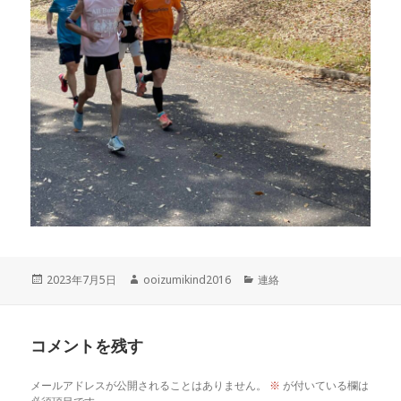
投
作
カ
2023年7月5日
ooizumikind2016
連絡
稿
成
テ
日:
者
ゴ
リ
コメントを残す
ー
メールアドレスが公開されることはありません。
※
が付いている欄は