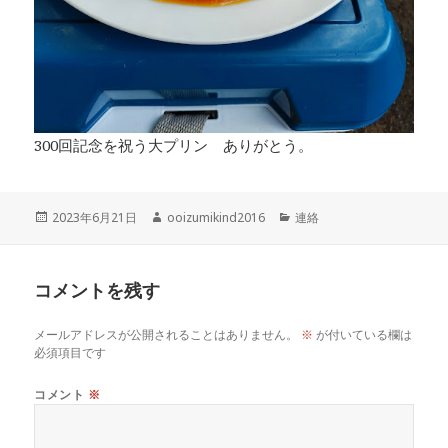
300回記念を祝う大プリン ありがとう。
投
作
カ
2023年6月21日
ooizumikind2016
連絡
稿
成
テ
日:
者
ゴ
リ
コメントを残す
ー
メールアドレスが公開されることはありません。
※
が付いている欄は
必須項目です
コメント
※