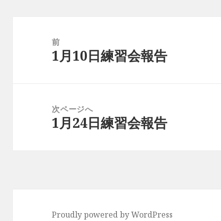
投
稿
前
1月10日練習会報告
ナ
前
ビ
の
ゲ
投
ー
稿:
次ページへ
シ
1月24日練習会報告
次
ョ
の
ン
投
稿:
Proudly powered by WordPress