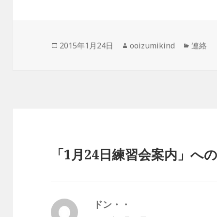
投
作
カ
2015年1月24日
ooizumikind
連絡
稿
成
テ
日:
者
ゴ
リ
ー
「1月24日練習会案内」へ
ドン・・
よ