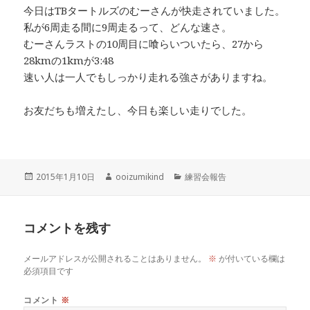
今日はTBタートルズのむーさんが快走されていました。
私が6周走る間に9周走るって、どんな速さ。
むーさんラストの10周目に喰らいついたら、27から
28kmの1kmが3:48
速い人は一人でもしっかり走れる強さがありますね。
お友だちも増えたし、今日も楽しい走りでした。
投
作
カ
2015年1月10日
ooizumikind
練習会報告
稿
成
テ
日:
者
ゴ
リ
コメントを残す
ー
メールアドレスが公開されることはありません。
※
が付いている欄は
必須項目です
コメント
※