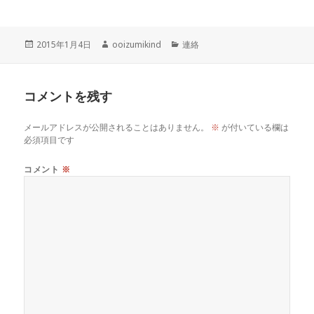
投
作
カ
2015年1月4日
ooizumikind
連絡
稿
成
テ
日:
者
ゴ
リ
コメントを残す
ー
メールアドレスが公開されることはありません。
※
が付いている欄は
必須項目です
コメント
※