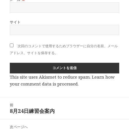
サイト
次回のコメントで使用するためブラウザーに自分の名前、メール
アドレス、サイトを保存する。
This site uses Akismet to reduce spam.
Learn how
your comment data is processed
.
投
前
稿
8月24日練習会案内
前
ナ
の
ビ
投
次ページへ
ゲ