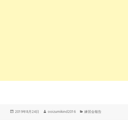
投
作
カ
2019年8月24日
ooizumikind2016
練習会報告
稿
成
テ
日:
者
ゴ
リ