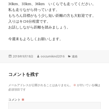
30km、33km、36km いくらでも走ってください。
私も走りながら待っています。
もちろん目標がもう少し短い距離の方も大歓迎です。
入りはキロ6分程度です。
お話ししながら距離を踏みましょう。
今週末もよろしくお願いします。
投
作
カ
2018年9月18日
ooizumikind2016
連絡
稿
成
テ
日:
者
ゴ
リ
コメントを残す
ー
メールアドレスが公開されることはありません。
※
が付いている欄は
必須項目です
コメント
※