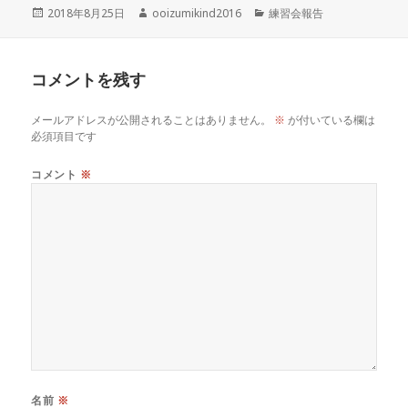
投
作
カ
2018年8月25日
ooizumikind2016
練習会報告
稿
成
テ
日:
者
ゴ
リ
コメントを残す
ー
メールアドレスが公開されることはありません。
※
が付いている欄は
必須項目です
コメント
※
名前
※