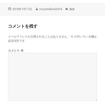
投
作
カ
2018年7月17日
ooizumikind2016
連絡
稿
成
テ
日:
者
ゴ
リ
コメントを残す
ー
メールアドレスが公開されることはありません。
※
が付いている欄は
必須項目です
コメント
※