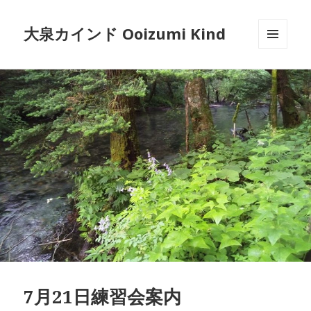
大泉カインド Ooizumi Kind
メニュ
ーとウ
ィジェ
ット
7月21日練習会案内