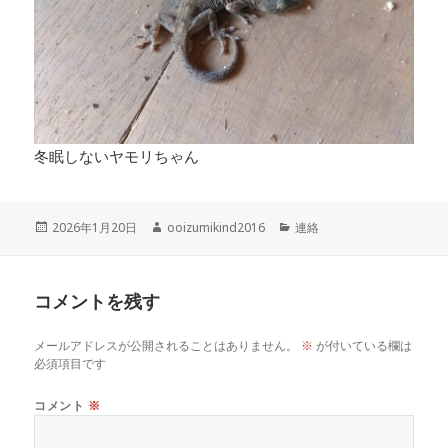
冬眠しないヤモリちゃん
投
作
カ
2026年1月20日
ooizumikind2016
連絡
稿
成
テ
日:
者
ゴ
リ
コメントを残す
ー
メールアドレスが公開されることはありません。
※
が付いている欄は
必須項目です
コメント
※