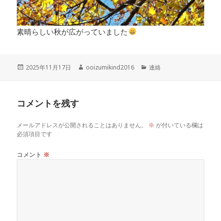
素晴らしい秋が広がっていました
投
作
カ
2025年11月17日
ooizumikind2016
連絡
稿
成
テ
日:
者
ゴ
リ
コメントを残す
ー
メールアドレスが公開されることはありません。
※
が付いている欄は
必須項目です
コメント
※