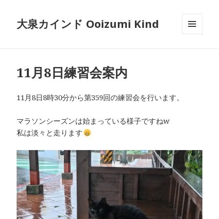
大泉カインド Ooizumi Kind
メニュ
ーとウ
ィジェ
ット
11月8日練習会案内
11月8日8時30分から第359回の練習会を行います。
マラソンシーズンは始まっている様子ですねw
私は淡々と走ります