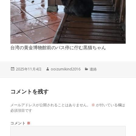
台湾の黄金博物館前のバス停に佇む黒猫ちゃん
投
作
カ
2025年11月4日
ooizumikind2016
連絡
稿
成
テ
日:
者
ゴ
リ
コメントを残す
ー
メールアドレスが公開されることはありません。
※
が付いている欄は
必須項目です
コメント
※