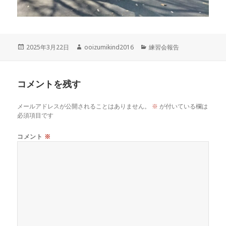
投
作
カ
2025年3月22日
ooizumikind2016
練習会報告
稿
成
テ
日:
者
ゴ
リ
コメントを残す
ー
メールアドレスが公開されることはありません。
※
が付いている欄は
必須項目です
コメント
※