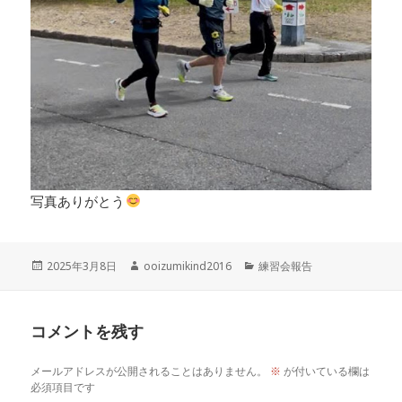
写真ありがとう
投
作
カ
2025年3月8日
ooizumikind2016
練習会報告
稿
成
テ
日:
者
ゴ
リ
コメントを残す
ー
メールアドレスが公開されることはありません。
※
が付いている欄は
必須項目です