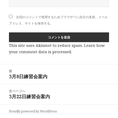
次回のコメントで使用するためブラウザーに自分の名前、メール
アドレス、サイトを保存する。
This site uses Akismet to reduce spam.
Learn how
your comment data is processed
.
投
前
稿
3月8日練習会案内
前
ナ
の
ビ
投
次ページへ
ゲ
稿:
3月22日練習会案内
次
ー
の
シ
投
ョ
Proudly powered by WordPress
稿:
ン