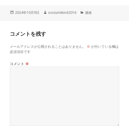
投
作
カ
2024年10月9日
ooizumikind2016
連絡
稿
成
テ
日:
者
ゴ
リ
コメントを残す
ー
メールアドレスが公開されることはありません。
※
が付いている欄は
必須項目です
コメント
※