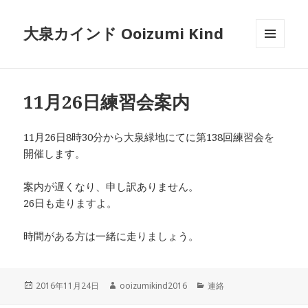
大泉カインド Ooizumi Kind
メニュ
ーとウ
ィジェ
ット
11月26日練習会案内
11月26日8時30分から大泉緑地にてに第138回練習会を
開催します。
案内が遅くなり、申し訳ありません。
26日も走りますよ。
時間がある方は一緒に走りましょう。
投
作
カ
2016年11月24日
ooizumikind2016
連絡
稿
成
テ