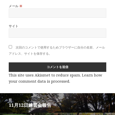
メール
※
サイト
次回のコメントで使用するためブラウザーに自分の名前、メール
アドレス、サイトを保存する。
This site uses Akismet to reduce spam.
Learn how
your comment data is processed
.
投
前
稿
11月12日練習会報告
前
ナ
の
ビ