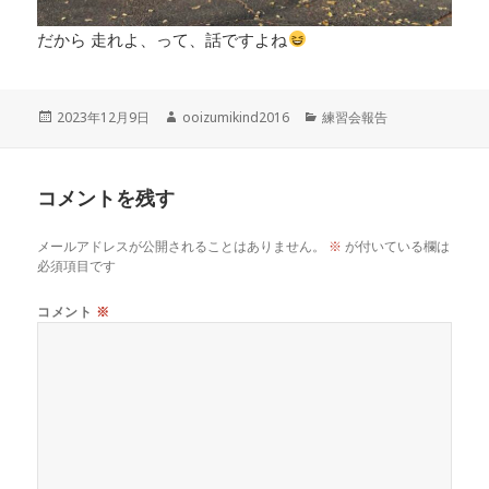
だから 走れよ、って、話ですよね
投
作
カ
2023年12月9日
ooizumikind2016
練習会報告
稿
成
テ
日:
者
ゴ
リ
コメントを残す
ー
メールアドレスが公開されることはありません。
※
が付いている欄は
必須項目です
コメント
※