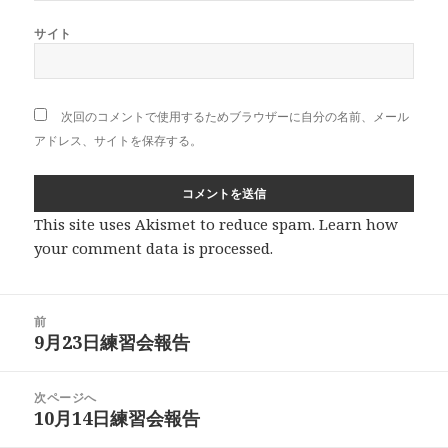
サイト
次回のコメントで使用するためブラウザーに自分の名前、メール
アドレス、サイトを保存する。
This site uses Akismet to reduce spam.
Learn how
your comment data is processed
.
投
前
稿
9月23日練習会報告
前
ナ
の
ビ
投
次ページへ
ゲ
稿:
10月14日練習会報告
次
ー
の