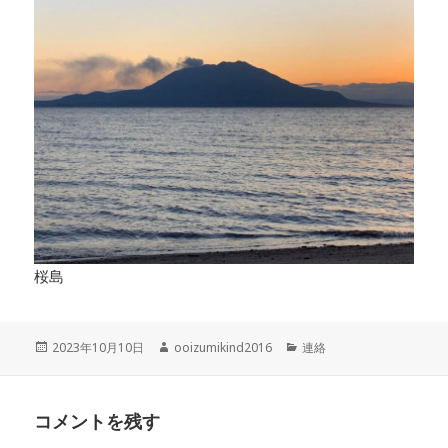
桜島
投
作
カ
2023年10月10日
ooizumikind2016
連絡
稿
成
テ
日:
者
ゴ
リ
コメントを残す
ー