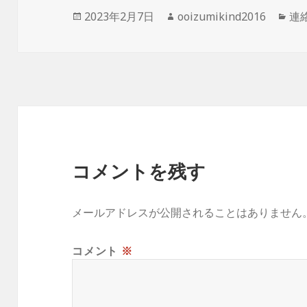
投
作
カ
2023年2月7日
ooizumikind2016
連
稿
成
テ
日:
者
ゴ
リ
ー
コメントを残す
メールアドレスが公開されることはありません
コメント
※