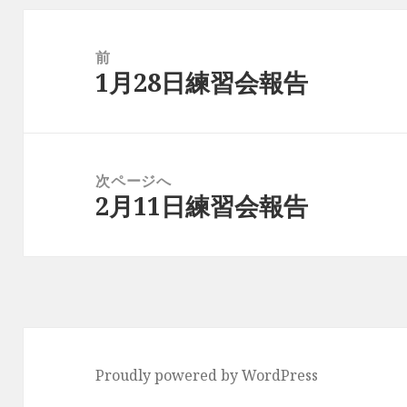
投
稿
前
1月28日練習会報告
ナ
前
ビ
の
ゲ
投
ー
稿:
次ページへ
シ
2月11日練習会報告
次
ョ
の
ン
投
稿:
Proudly powered by WordPress