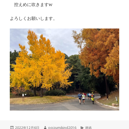
控えめに吹きますw
よろしくお願いします。
投
作
カ
2022年12月6日
ooizumikind2016
連絡