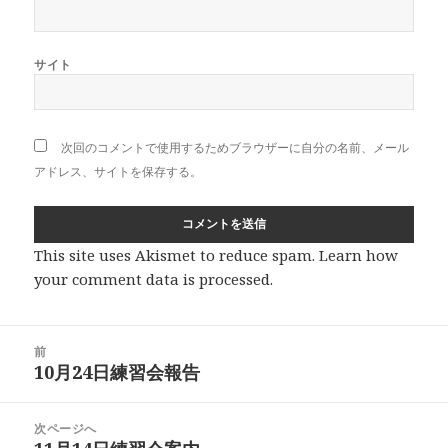
サイト
次回のコメントで使用するためブラウザーに自分の名前、メール
アドレス、サイトを保存する。
This site uses Akismet to reduce spam.
Learn how
your comment data is processed
.
投
前
稿
10月24日練習会報告
前
ナ
の
ビ
投
次ページへ
ゲ
稿: