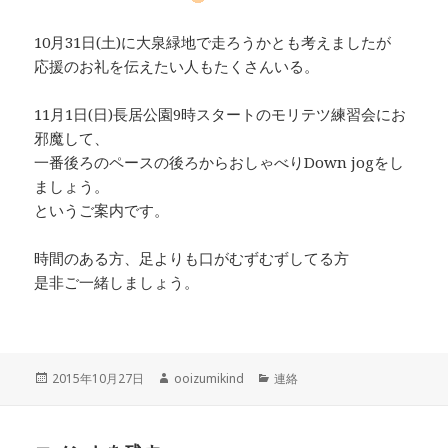
10月31日(土)に大泉緑地で走ろうかとも考えましたが
応援のお礼を伝えたい人もたくさんいる。
11月1日(日)長居公園9時スタートのモリテツ練習会にお
邪魔して、
一番後ろのペースの後ろからおしゃべりDown jogをし
ましょう。
というご案内です。
時間のある方、足よりも口がむずむずしてる方
是非ご一緒しましょう。
投
作
カ
2015年10月27日
ooizumikind
連絡
稿
成
テ
日:
者
ゴ
リ