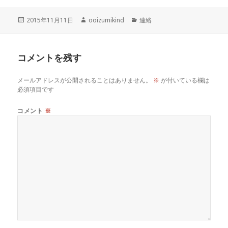
投
作
カ
2015年11月11日
ooizumikind
連絡
稿
成
テ
日:
者
ゴ
リ
コメントを残す
ー
メールアドレスが公開されることはありません。
※
が付いている欄は
必須項目です
コメント
※