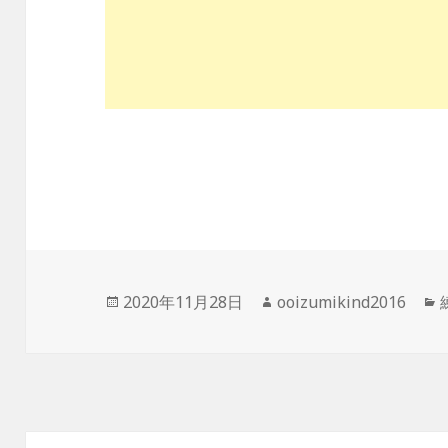
投
作
2020年11月28日
ooizumikind2016
稿
成
日:
者