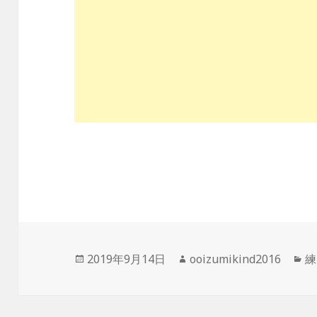
投
作
カ
2019年9月14日
ooizumikind2016
練
稿
成
テ
日:
者
ゴ
リ