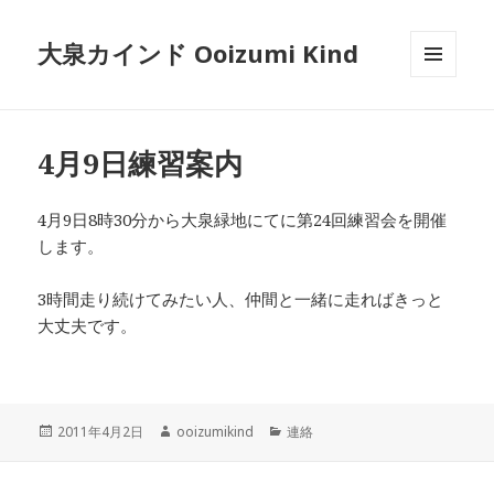
大泉カインド Ooizumi Kind
メニュ
ーとウ
ィジェ
ット
4月9日練習案内
4月9日8時30分から大泉緑地にてに第24回練習会を開催
します。
3時間走り続けてみたい人、仲間と一緒に走ればきっと
大丈夫です。
投
作
カ
2011年4月2日
ooizumikind
連絡
稿
成
テ
日:
者
ゴ
リ