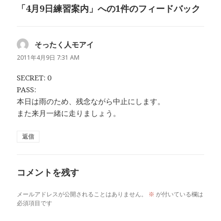
「4月9日練習案内」への1件のフィードバック
ー
そったく人モアイ
よ
り:
2011年4月9日 7:31 AM
SECRET: 0
PASS:
本日は雨のため、残念ながら中止にします。
また来月一緒に走りましょう。
返信
コメントを残す
メールアドレスが公開されることはありません。
※
が付いている欄は
必須項目です