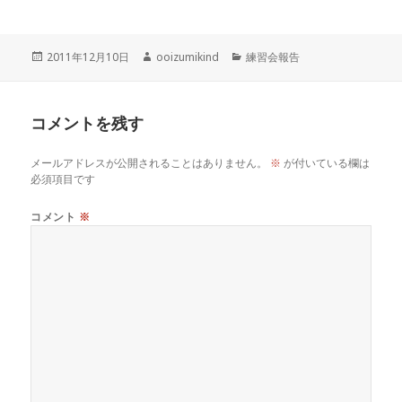
投
作
カ
2011年12月10日
ooizumikind
練習会報告
稿
成
テ
日:
者
ゴ
リ
コメントを残す
ー
メールアドレスが公開されることはありません。
※
が付いている欄は
必須項目です
コメント
※