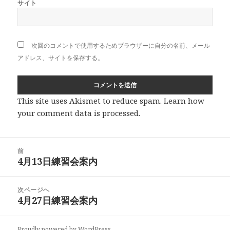
サイト
次回のコメントで使用するためブラウザーに自分の名前、メール
アドレス、サイトを保存する。
This site uses Akismet to reduce spam.
Learn how
your comment data is processed
.
投
前
稿
4月13日練習会案内
前
ナ
の
ビ
投
次ページへ
ゲ
稿:
4月27日練習会案内
次
ー
の
シ
投
ョ
Proudly powered by WordPress