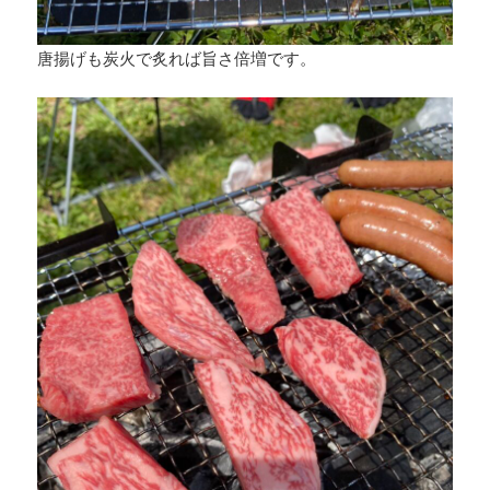
唐揚げも炭火で炙れば旨さ倍増です。