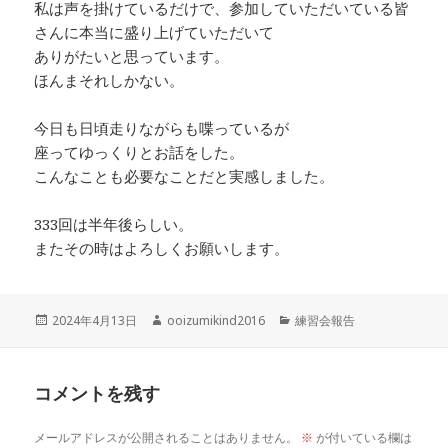
私は声を掛けているだけで、参加していただいている皆
さんに本当に盛り上げていただいて
ありがたいと思っています。
ほんまそれしかない。
今日も日頃走りながらも喋っているが
座ってゆっくりとお話をした。
こんなことも必要なことだと実感しました。
333回は半年後らしい。
またその時はよろしくお願いします。
投
作
カ
2024年4月13日
ooizumikind2016
練習会報告
稿
成
テ
日:
者
ゴ
リ
コメントを残す
ー
メールアドレスが公開されることはありません。
※
が付いている欄は