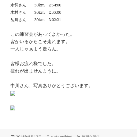
水飼さん 30km 2:54:00
木村さん 30km 2:55:00
岳川さん 30km 3:02:31
この練習会があってよかった。
皆がいるからこそ走れます。
一人じゃぁよう走らん。
皆様お疲れ様でした。
疲れが出ませんように。
中川さん、写真ありがとうございます。
投
作
カ
2016年8月13日
ooizumikind
練習会報告