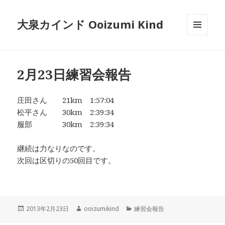
大泉カインド Ooizumi Kind
メニュ
ーとウ
ィジェ
ット
2月23日練習会報告
庄田さん 21km 1:57:04
松平さん 30km 2:39:34
服部 30km 2:39:34
継続は力なりなのです。
次回は区切りの50回目です。
投
作
カ
2013年2月23日
ooizumikind
練習会報告
稿
成
テ