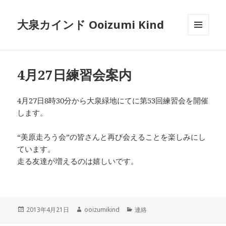
大泉カインド Ooizumi Kind
メニュ
ーとウ
ィジェ
ット
4月27日練習会案内
4月27日8時30分から大泉緑地にてに第53回練習会を開催
します。
“美原走ろう会”の皆さんと再び会えることを楽しみにし
ています。
走る友達が増えるのは嬉しいです。
投
作
カ
2013年4月21日
ooizumikind
連絡
稿
成
テ